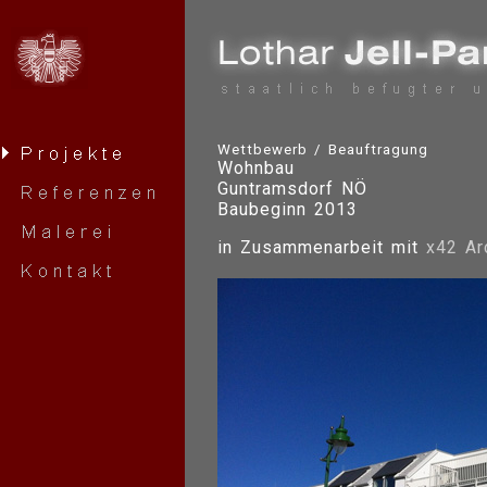
Wettbewerb / Beauftragung
Wohnbau
Guntramsdorf NÖ
Baubeginn 2013
in Zusammenarbeit mit
x42 Ar